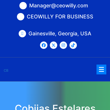
Saltar
Manager@ceowilly.com
al
contenido
CEOWILLY FOR BUSINESS
Gainesville, Georgia, USA
CB
Cobijas Estelares