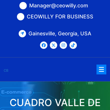
Saltar
Manager@ceowilly.com
al
contenido
CEOWILLY FOR BUSINESS
Gainesville, Georgia, USA
CB
CUADRO VALLE DE