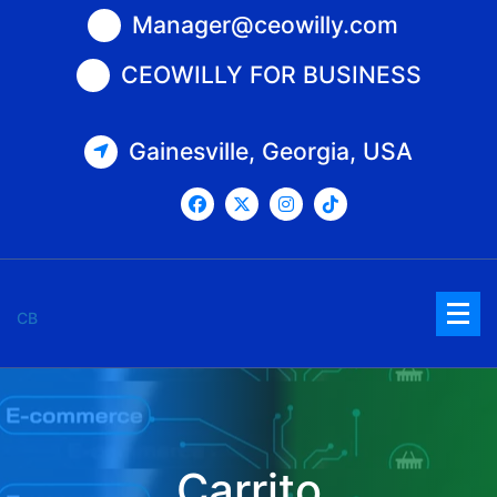
Saltar
Manager@ceowilly.com
al
contenido
CEOWILLY FOR BUSINESS
Gainesville, Georgia, USA
CB
Carrito