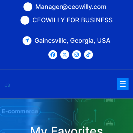
Saltar
Manager@ceowilly.com
al
contenido
CEOWILLY FOR BUSINESS
Gainesville, Georgia, USA
CB
My Favorites