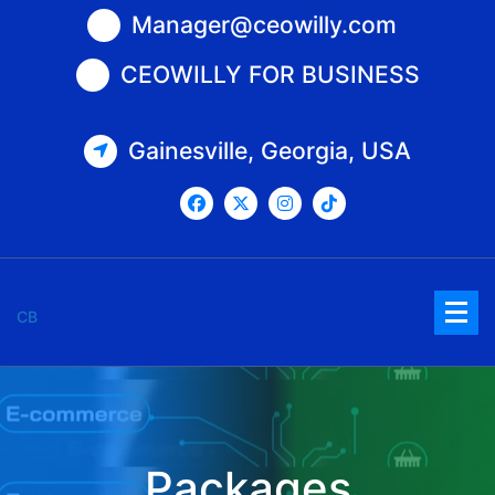
Saltar
Manager@ceowilly.com
al
contenido
CEOWILLY FOR BUSINESS
Gainesville, Georgia, USA
CB
Packages