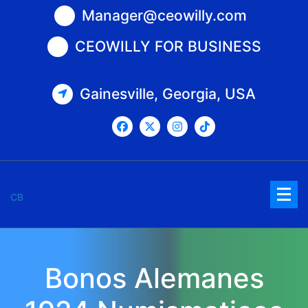
Saltar
Manager@ceowilly.com
al
contenido
CEOWILLY FOR BUSINESS
Gainesville, Georgia, USA
CB
Bonos Alemanes