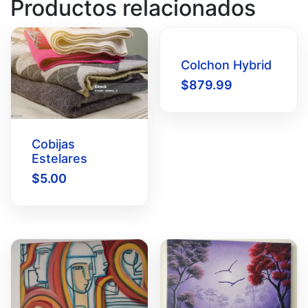
Productos relacionados
Colchon Hybrid
$
879.99
Cobijas
Estelares
$
5.00